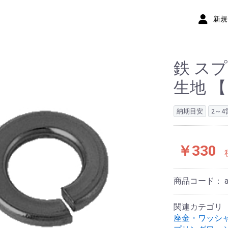
新規
鉄 スプ
生地 【
納期目安
2～
￥330
商品コード：
関連カテゴリ
座金・ワッシ