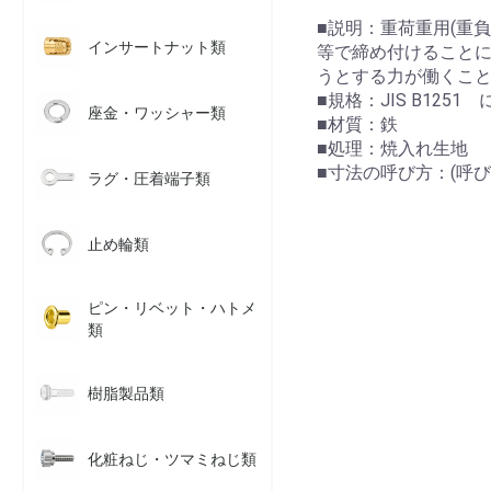
■説明：重荷重用(重
インサートナット類
等で締め付けること
うとする力が働くこ
■規格：JIS B125
座金・ワッシャー類
■材質：鉄
■処理：焼入れ生地
■寸法の呼び方：(呼び
ラグ・圧着端子類
止め輪類
ピン・リベット・ハトメ
類
樹脂製品類
化粧ねじ・ツマミねじ類