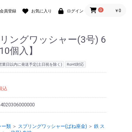
0
￥0
会員登録
お気に入り
ログイン
リングワッシャー(3号) 6
10個入】
4営業日以内に発送予定(土日祝を除く)
RoHS対応
税込
a4020306000000
ャー類
＞
スプリングワッシャー(ばね座金)
＞
鉄 ス