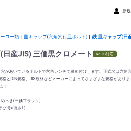
新規
ホーロー類
|
皿キャップ(六角穴付皿ボルト)
|
鉄 皿キャップ(日産
(日産JIS) 三価黒クロメート
RoHS対応
角穴があいているボルトで六角レンチで締め付けします。正式名は六角
規格とDIN規格、JIS規格などメーカーによってさまざまな規格がありま
じます
めっき(三価ブラック)
d)x(長さL)