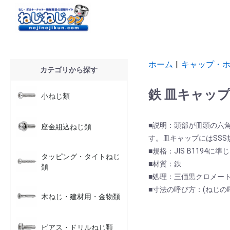
ホーム
|
キャップ・
カテゴリから探す
鉄 皿キャップ
小ねじ類
■説明：頭部が皿頭の六
座金組込ねじ類
す。皿キャップにはSSS
■規格：JIS B1194に準
タッピング・タイトねじ
■材質：鉄
類
■処理：三価黒クロメート
■寸法の呼び方：(ねじの呼び
木ねじ・建材用・金物類
ピアス・ドリルねじ類