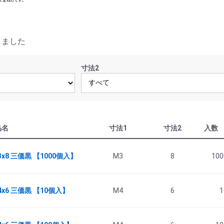
りました
寸法2
品名
寸法1
寸法2
入数
3x8 三価黒 【1000個入】
M3
8
100
4x6 三価黒 【10個入】
M4
6
1