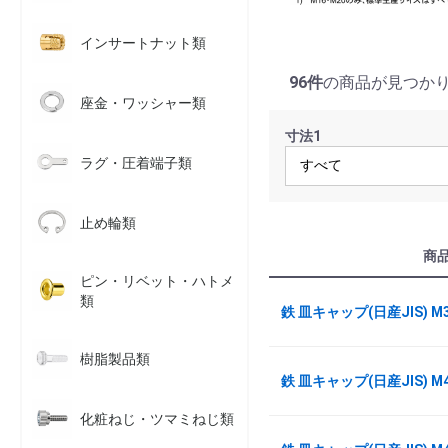
インサートナット類
96件
の商品が見つか
座金・ワッシャー類
寸法1
ラグ・圧着端子類
止め輪類
商
ピン・リベット・ハトメ
類
鉄 皿キャップ(日産JIS) M
樹脂製品類
鉄 皿キャップ(日産JIS) M
化粧ねじ・ツマミねじ類