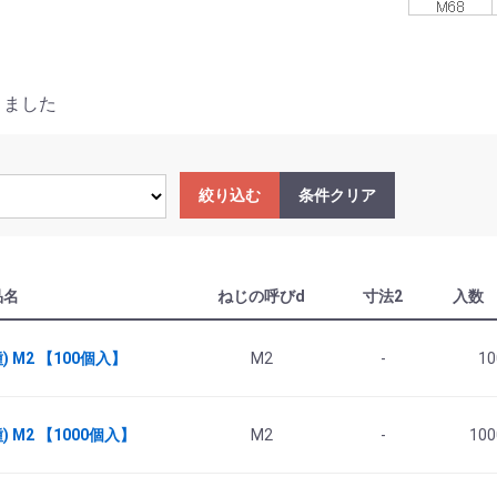
りました
絞り込む
条件クリア
品名
ねじの呼びd
寸法2
入数
 M2 【100個入】
M2
-
10
 M2 【1000個入】
M2
-
100