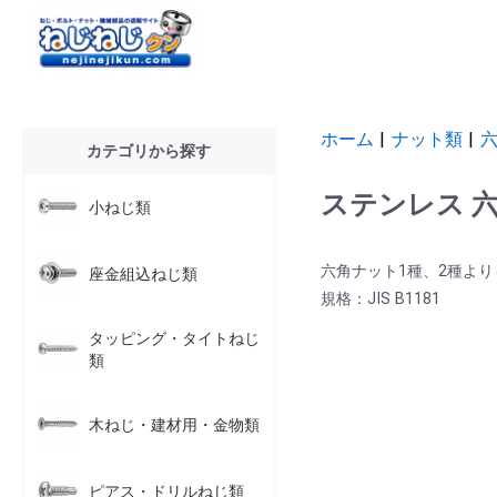
ホーム
|
ナット類
|
六
カテゴリから探す
ステンレス 六
小ねじ類
六角ナット1種、2種よ
座金組込ねじ類
規格：JIS B1181
タッピング・タイトねじ
類
木ねじ・建材用・金物類
ピアス・ドリルねじ類