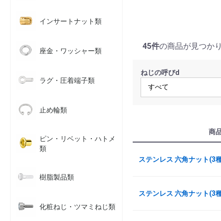
インサートナット類
45件
の商品が見つか
座金・ワッシャー類
ねじの呼びd
ラグ・圧着端子類
止め輪類
商
ピン・リベット・ハトメ
類
ステンレス 六角ナット(3種)
樹脂製品類
ステンレス 六角ナット(3種)
化粧ねじ・ツマミねじ類