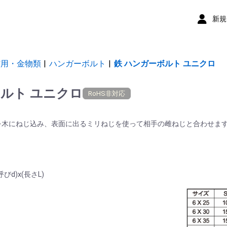
新規
材用・金物類
|
ハンガーボルト
|
鉄 ハンガーボルト ユニクロ
ボルト ユニクロ
RoHS非対応
を木にねじ込み、表面に出るミリねじを使って相手の雌ねじと合わせま
。
d)x(長さL)