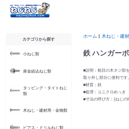
ホーム
|
木ねじ・建
カテゴリから探す
鉄 ハンガー
小ねじ類
■説明：粗目の木ネジ部
座金組込ねじ類
取り外し部分に便利です
■材質：鉄
タッピング・タイトねじ
■処理：ユニクロめっき
類
■寸法の呼び方：(ねじの呼び
木ねじ・建材用・金物類
ピアス・ドリルねじ類