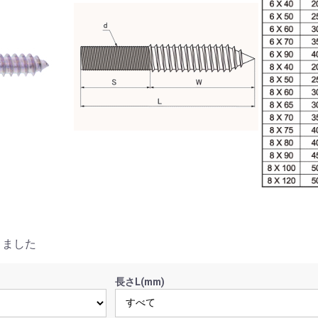
りました
長さL(mm)