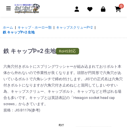
0
ホーム
|
キャップ・ホーロー類
|
キャップスクリューP=2
|
鉄 キャップP=2 生地
鉄 キャップP=2 生地
RoHS対応
六角穴付きボルトにスプリングワッシャーが組み込まれておりボルト本
体から外れないので作業性が良くなります。頭部が円筒形で六角穴があ
いているボルトで六角レンチで締め付けします。JISでの正式名は六角穴
付きボルトになりますが六角穴付き止めねじと混同してしまいやすい
為、キャップスクリュー、キャップボルト、キャップなどと呼ばれる場
合も多いです。キャップとは英語表記の「Hexagon socket head cap
screws」からきています。
規格：JIS B1176(参考)