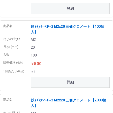
詳細
商品名
鉄 (+)ナベP=2 M2x20 三価クロメート 【100個
入】
ねじの呼びd
M2
長さL(mm)
20
入数
100
販売価格
500
(税別)
￥
1個あたり
5
(税別)
￥
詳細
商品名
鉄 (+)ナベP=2 M2x20 三価クロメート 【2000個
入】
ねじの呼びd