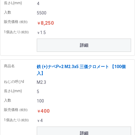
長さL(mm)
4
入数
5500
販売価格
8,250
(税別)
￥
1個あたり
1.5
(税別)
￥
詳細
商品名
鉄 (+)ナベP=2 M2.3x5 三価クロメート 【100個
入】
ねじの呼びd
M2.3
長さL(mm)
5
入数
100
販売価格
400
(税別)
￥
1個あたり
4
(税別)
￥
詳細