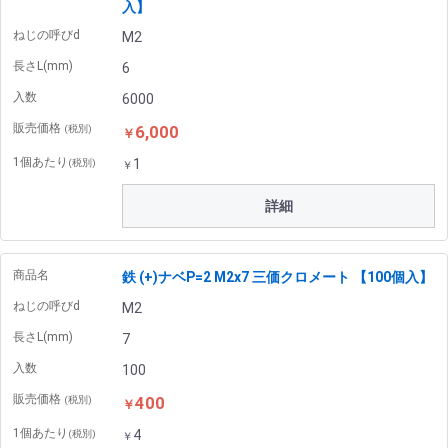
入】
ねじの呼びd
M2
長さL(mm)
6
入数
6000
販売価格
6,000
(税別)
￥
1個あたり
1
(税別)
￥
詳細
商品名
鉄 (+)ナベP=2 M2x7 三価クロメート 【100個入】
ねじの呼びd
M2
長さL(mm)
7
入数
100
販売価格
400
(税別)
￥
1個あたり
4
(税別)
￥