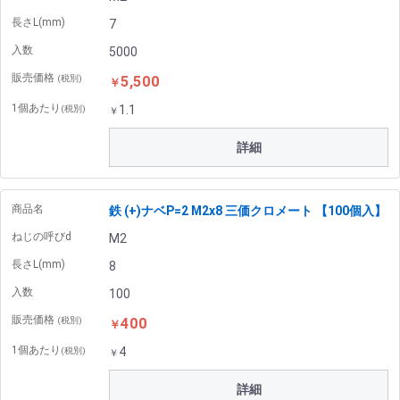
長さL(mm)
7
入数
5000
販売価格
5,500
(税別)
￥
1個あたり
1.1
(税別)
￥
詳細
商品名
鉄 (+)ナベP=2 M2x8 三価クロメート 【100個入】
ねじの呼びd
M2
長さL(mm)
8
入数
100
販売価格
400
(税別)
￥
1個あたり
4
(税別)
￥
詳細