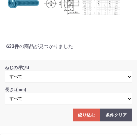
633件
の商品が見つかりました
ねじの呼びd
長さL(mm)
絞り込む
条件クリア