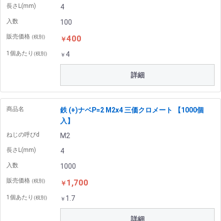
長さL(mm)
4
入数
100
販売価格
400
(税別)
￥
1個あたり
4
(税別)
￥
詳細
商品名
鉄 (+)ナベP=2 M2x4 三価クロメート 【1000個
入】
ねじの呼びd
M2
長さL(mm)
4
入数
1000
販売価格
1,700
(税別)
￥
1個あたり
1.7
(税別)
￥
詳細