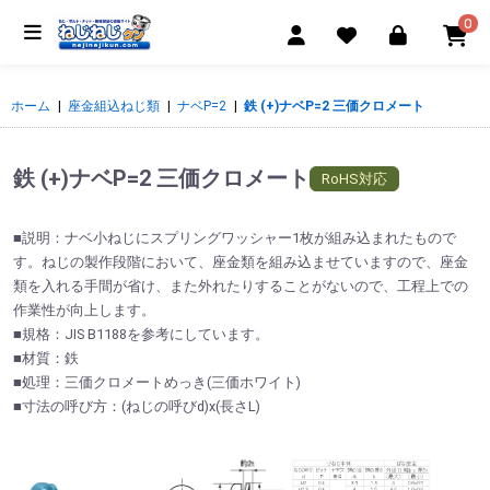
0
ホーム
|
座金組込ねじ類
|
ナベP=2
|
鉄 (+)ナベP=2 三価クロメート
鉄 (+)ナベP=2 三価クロメート
RoHS対応
■説明：ナベ小ねじにスプリングワッシャー1枚が組み込まれたもので
す。ねじの製作段階において、座金類を組み込ませていますので、座金
類を入れる手間が省け、また外れたりすることがないので、工程上での
作業性が向上します。
■規格：JIS B1188を参考にしています。
■材質：鉄
■処理：三価クロメートめっき(三価ホワイト)
■寸法の呼び方：(ねじの呼びd)x(長さL)