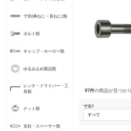
寸切(棒ねじ・長ねじ)類
ボルト類
キャップ・ホーロー類
ゆるみ止め製品類
レンチ・ドライバー・工
97件
の商品が見つか
具類
寸法1
ナット類
支柱・スペーサー類