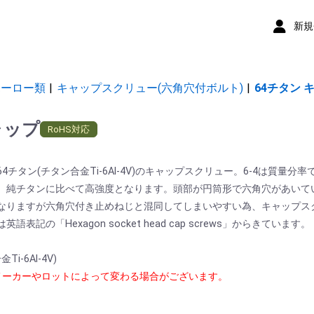
新規
ホーロー類
|
キャップスクリュー(六角穴付ボルト)
|
64チタン 
ャップ
RoHS対応
チタン(チタン合金Ti-6Al-4V)のキャップスクリュー。6-4は質量分
。純チタンに比べて高強度となります。頭部が円筒形で六角穴があいてい
なりますが六角穴付き止めねじと混同してしまいやすい為、キャップス
記の「Hexagon socket head cap screws」からきています。
i-6Al-4V)
メーカーやロットによって変わる場合がございます。