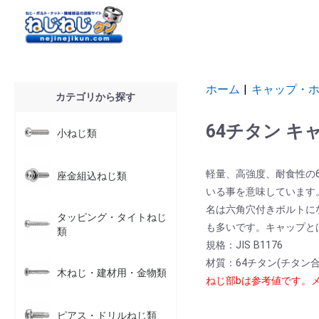
ホーム
|
キャップ・
カテゴリから探す
64チタン キ
小ねじ類
軽量、高強度、耐食性の64
座金組込ねじ類
いる事を意味しています
名は六角穴付きボルトに
タッピング・タイトねじ
も多いです。キャップとは英語表
類
規格：JIS B1176
材質：64チタン(チタン合金T
木ねじ・建材用・金物類
ねじ部bは参考値です。
ピアス・ドリルねじ類