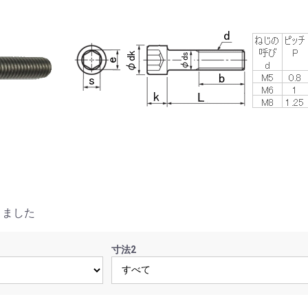
りました
寸法2