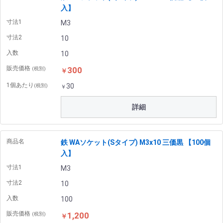
入】
寸法1
M3
寸法2
10
入数
10
販売価格
300
(税別)
￥
1個あたり
30
(税別)
￥
詳細
商品名
鉄 WAソケット(Sタイプ) M3x10 三価黒 【100個
入】
寸法1
M3
寸法2
10
入数
100
販売価格
1,200
(税別)
￥