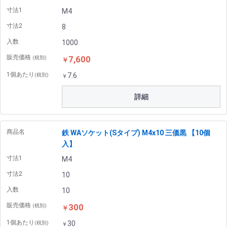
寸法1
M4
寸法2
8
入数
1000
販売価格
7,600
(税別)
￥
1個あたり
7.6
(税別)
￥
詳細
商品名
鉄 WAソケット(Sタイプ) M4x10 三価黒 【10個
入】
寸法1
M4
寸法2
10
入数
10
販売価格
300
(税別)
￥
1個あたり
30
(税別)
￥