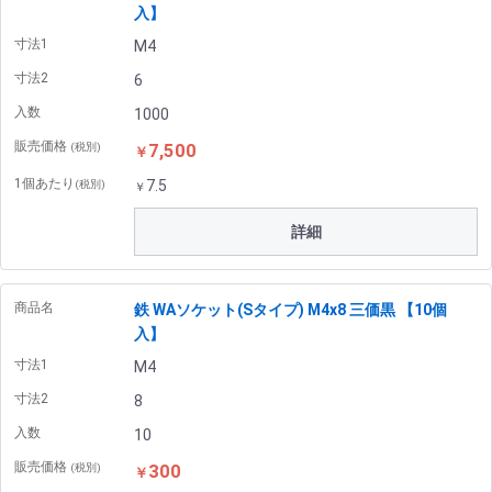
入】
寸法1
M4
寸法2
6
入数
1000
販売価格
7,500
(税別)
￥
1個あたり
7.5
(税別)
￥
詳細
商品名
鉄 WAソケット(Sタイプ) M4x8 三価黒 【10個
入】
寸法1
M4
寸法2
8
入数
10
販売価格
300
(税別)
￥