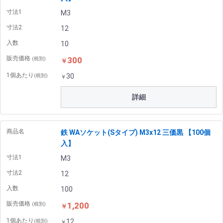
寸法1
M3
寸法2
12
入数
10
販売価格
300
(税別)
￥
1個あたり
30
(税別)
￥
詳細
商品名
鉄 WAソケット(Sタイプ) M3x12 三価黒 【100個
入】
寸法1
M3
寸法2
12
入数
100
販売価格
1,200
(税別)
￥
1個あたり
12
(税別)
￥