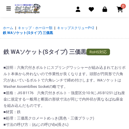
0
ホーム
|
キャップ・ホーロー類
|
キャップスクリューP=2
|
鉄 WAソケット(Sタイプ) 三価黒
鉄 WAソケット(Sタイプ) 三価黒
RoHS対応
■説明：六角穴付きボルトにスプリングワッシャーが組み込まれておりボ
ルト本体から外れないので作業性が良くなります。頭部が円筒形で六角
穴があいているボルトで六角レンチで締め付けします。WAソケットは
Washer Assembllies Socketの略です。
■規格：JIS B1176 六角穴付きボルト・強度区分10.9にJIS B1251 ばね座
金に規定する一般用と断面の形状寸法が同じで内外径が異なるばね座金
を組み込んだものです。
■材質：鉄
■処理：三価黒クロメートめっき(黒色・三価ブラック)
■寸法の呼び方：(ねじの呼びd)x(長さL)