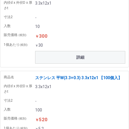
内径d x 外径D x 厚
3.3x12x1
さt
寸法2
-
入数
10
販売価格
300
(税別)
￥
1個あたり
30
(税別)
￥
詳細
商品名
ステンレス 平W(3.3+0.3) 3.3x12x1 【100個入】
内径d x 外径D x 厚
3.3x12x1
さt
寸法2
-
入数
100
販売価格
520
(税別)
￥
1個あたり
5.2
(税別)