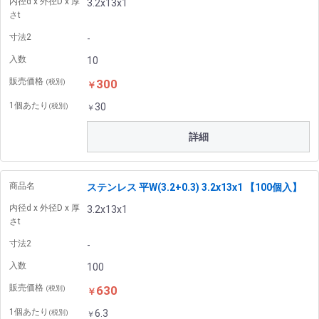
内径d x 外径D x 厚
3.2x13x1
さt
寸法2
-
入数
10
販売価格
300
(税別)
￥
1個あたり
30
(税別)
￥
詳細
商品名
ステンレス 平W(3.2+0.3) 3.2x13x1 【100個入】
内径d x 外径D x 厚
3.2x13x1
さt
寸法2
-
入数
100
販売価格
630
(税別)
￥
1個あたり
6.3
(税別)
￥