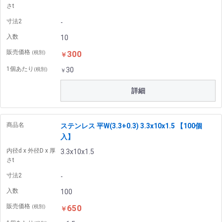
さt
寸法2
-
入数
10
販売価格
300
(税別)
￥
1個あたり
30
(税別)
￥
詳細
商品名
ステンレス 平W(3.3+0.3) 3.3x10x1.5 【100個
入】
内径d x 外径D x 厚
3.3x10x1.5
さt
寸法2
-
入数
100
販売価格
650
(税別)
￥