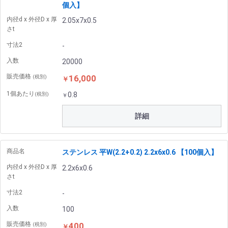
個入】
内径d x 外径D x 厚
2.05x7x0.5
さt
寸法2
-
入数
20000
販売価格
16,000
(税別)
￥
1個あたり
0.8
(税別)
￥
詳細
商品名
ステンレス 平W(2.2+0.2) 2.2x6x0.6 【100個入】
内径d x 外径D x 厚
2.2x6x0.6
さt
寸法2
-
入数
100
販売価格
400
(税別)
￥