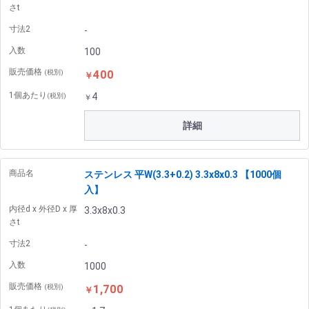
さt
寸法2
-
入数
100
販売価格
400
(税別)
￥
1個あたり
4
(税別)
￥
詳細
商品名
ステンレス 平W(3.3+0.2) 3.3x8x0.3 【1000個
入】
内径d x 外径D x 厚
3.3x8x0.3
さt
寸法2
-
入数
1000
販売価格
1,700
(税別)
￥