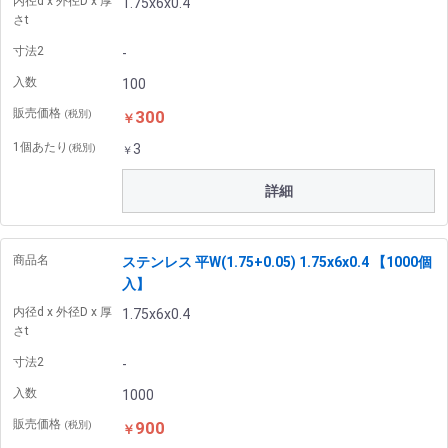
内径d x 外径D x 厚
1.75x6x0.4
さt
寸法2
-
入数
100
販売価格
300
(税別)
￥
1個あたり
3
(税別)
￥
詳細
商品名
ステンレス 平W(1.75+0.05) 1.75x6x0.4 【1000個
入】
内径d x 外径D x 厚
1.75x6x0.4
さt
寸法2
-
入数
1000
販売価格
900
(税別)
￥