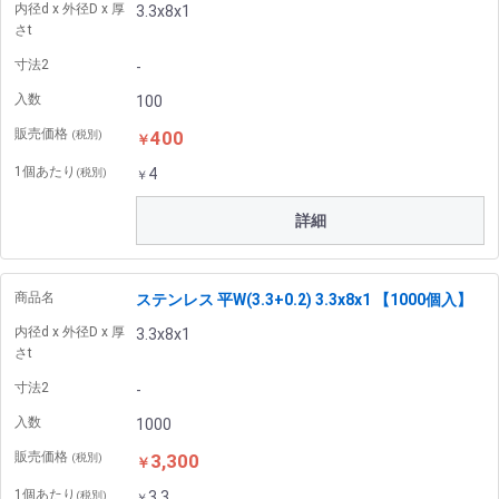
内径d x 外径D x 厚
3.3x8x1
さt
寸法2
-
入数
100
販売価格
400
(税別)
￥
1個あたり
4
(税別)
￥
詳細
商品名
ステンレス 平W(3.3+0.2) 3.3x8x1 【1000個入】
内径d x 外径D x 厚
3.3x8x1
さt
寸法2
-
入数
1000
販売価格
3,300
(税別)
￥
1個あたり
3.3
(税別)
￥