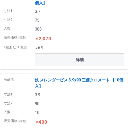
個入】
寸法1
3.7
寸法2
75
入数
300
販売価格
2,070
(税別)
￥
1個あたり
6.9
(税別)
￥
詳細
商品名
鉄 スレンダービス 3.9x90 三価クロメート 【10個
入】
寸法1
3.9
寸法2
90
入数
10
販売価格
400
(税別)
￥