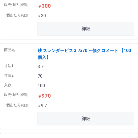
販売価格
300
(税別)
￥
1個あたり
30
(税別)
￥
詳細
商品名
鉄 スレンダービス 3.7x70 三価クロメート 【100
個入】
寸法1
3.7
寸法2
70
入数
100
販売価格
970
(税別)
￥
1個あたり
9.7
(税別)
￥
詳細