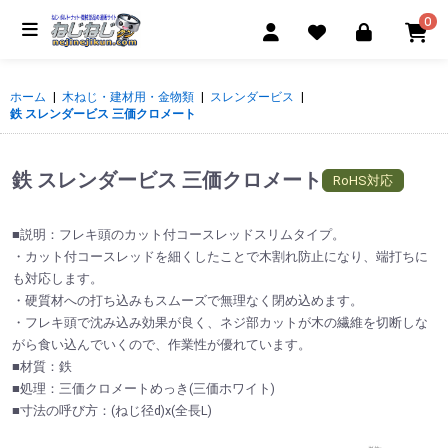
0
ホーム
|
木ねじ・建材用・金物類
|
スレンダービス
|
鉄 スレンダービス 三価クロメート
鉄 スレンダービス 三価クロメート
RoHS対応
■説明：フレキ頭のカット付コースレッドスリムタイプ。
・カット付コースレッドを細くしたことで木割れ防止になり、端打ちに
も対応します。
・硬質材への打ち込みもスムーズで無理なく閉め込めます。
・フレキ頭で沈み込み効果が良く、ネジ部カットが木の繊維を切断しな
がら食い込んでいくので、作業性が優れています。
■材質：鉄
■処理：三価クロメートめっき(三価ホワイト)
■寸法の呼び方：(ねじ径d)x(全長L)