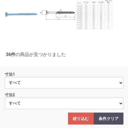
36件
の商品が見つかりました
寸法1
寸法2
絞り込む
条件クリア