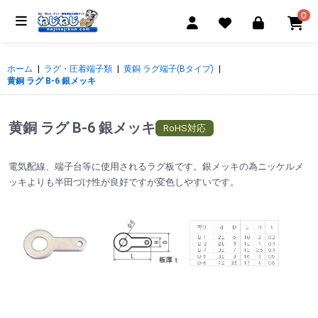
0
ホーム
|
ラグ・圧着端子類
|
黄銅 ラグ端子(Bタイプ)
|
黄銅 ラグ B-6 銀メッキ
黄銅 ラグ B-6 銀メッキ
RoHS対応
電気配線、端子台等に使用されるラグ板です。銀メッキの為ニッケルメ
ッキよりも半田づけ性が良好ですが変色しやすいです。