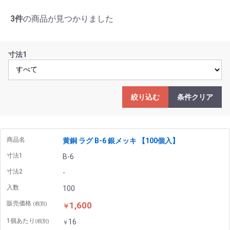
3件
の商品が見つかりました
寸法1
絞り込む
条件クリア
商品名
黄銅 ラグ B-6 銀メッキ 【100個入】
寸法1
B-6
寸法2
-
入数
100
販売価格
1,600
(税別)
￥
1個あたり
16
(税別)
￥