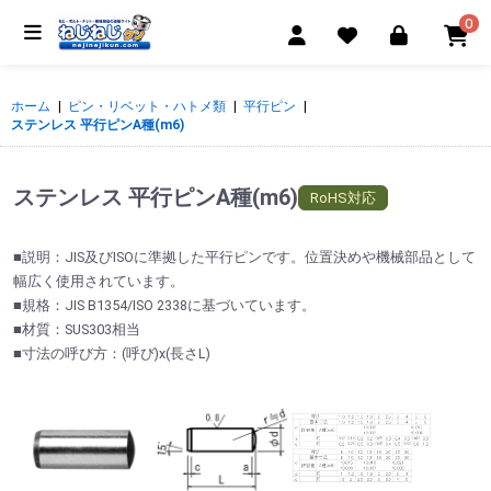
0
ホーム
|
ピン・リベット・ハトメ類
|
平行ピン
|
ステンレス 平行ピンA種(m6)
ステンレス 平行ピンA種(m6)
RoHS対応
■説明：JIS及びISOに準拠した平行ピンです。位置決めや機械部品として
幅広く使用されています。
■規格：JIS B1354/ISO 2338に基づいています。
■材質：SUS303相当
■寸法の呼び方：(呼び)x(長さL)